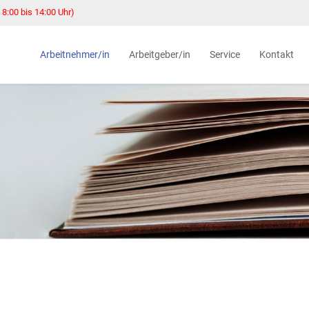
 8:00 bis 14:00 Uhr)
Arbeitnehmer/in
Arbeitgeber/in
Service
Kontakt
Beratung und Vermittlung
Arbeitgeber-Service
Online-Services
Service-Cen
Geldleistungen
Fördermöglichkeiten
Jobcenter.digital
Öffnungsze
Recht auf einen Beistand
Teilhabe-Chancen-Gesetz
Jobcenter-App
Online-Ter
Jugendbündnishaus
Teilzeitberufsausbildung
Lob, Beschwerde
Standorte
Integration Point
Job-Turbo
Download-Center
Unterlagen 
Jobs für Sie
Ansprechpa
Wer hilft mir
Neue Grundsicherung