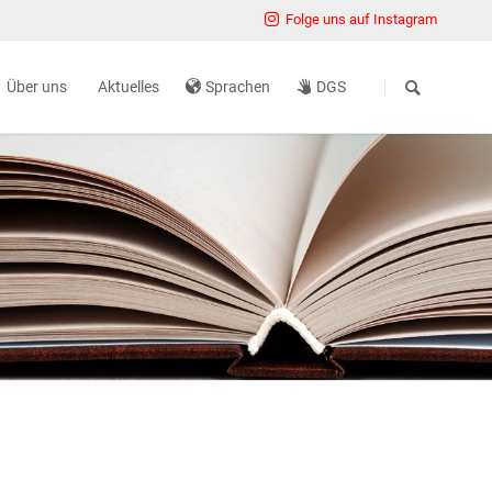
Folge uns auf Instagram
Navigation
überspringen
Über uns
Aktuelles
Sprachen
DGS
ter
Aufgaben und Ziele
iten
Organisation
mine
Zahlen und Fakten
Presse
einreichen
Karriere
rtner Rehabilitation
Standorte
Hausordnung