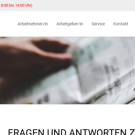
 8:00 bis 14:00 Uhr)
Arbeitnehmer/in
Arbeitgeber/in
Service
Kontakt
Beratung und Vermittlung
Arbeitgeber-Service
Online-Services
Service-Cen
Geldleistungen
Fördermöglichkeiten
Jobcenter.digital
Öffnungsze
Recht auf einen Beistand
Teilhabe-Chancen-Gesetz
Jobcenter-App
Online-Ter
Jugendbündnishaus
Teilzeitberufsausbildung
Lob, Beschwerde
Standorte
Integration Point
Job-Turbo
Download-Center
Unterlagen 
Jobs für Sie
Ansprechpa
Wer hilft mir
Neue Grundsicherung
FRAGEN UND ANTWORTEN 