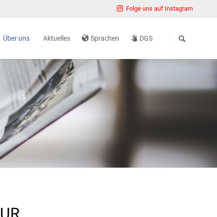
Folge uns auf Instagram
Navigation
überspringen
Über uns
Aktuelles
Sprachen
DGS
ter
Aufgaben und Ziele
iten
Organisation
mine
Zahlen und Fakten
Presse
Aktuelles
einreichen
Erfolgsgeschichten
rtner Rehabilitation
Karriere
Standorte
Hausordnung
ZUR